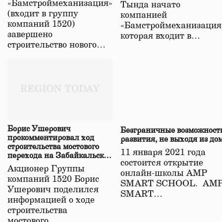
«Бамстроймеханизация»
Тында начато
(входит в группу
компанией
компаний 1520)
«Бамстроймеханизация
завершено
которая входит в…
строительство нового…
Борис Ушерович
Безграничные возможност
прокомментировал ход
развития, не выходя из до
строительства мостового
11 января 2021 года
перехода на Забайкальской
состоится открытие
железной дороге
Акционер Группы
онлайн-школы АМР
компаний 1520 Борис
SMART SCHOOL. АМ
Ушерович поделился
SMART…
информацией о ходе
строительства
мостового…