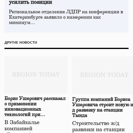
усилить позиции
Региональное отделение ЛДПР на конференции в
Екатеринбурге заявило о намерении как
минимум…
ДРУГИЕ НОВОСТИ
Борис Ушерович рассказал
Группа компаний Бориса
о применении
Ушеровича строит новую ж
инновационных
д развязку на станции
технологий при
Тында
строительстве нового моста
В Забайкалье
Строительство ж/д
в Забайкалье
компанией
развязки на станции