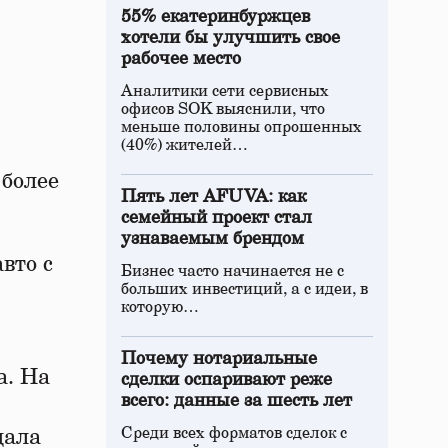
55% екатеринбуржцев
хотели бы улучшить свое
рабочее место
Аналитики сети сервисных
офисов SOK выяснили, что
меньше половины опрошенных
(40%) жителей…
 более
Пять лет AFUVA: как
семейный проект стал
узнаваемым брендом
вто с
Бизнес часто начинается не с
больших инвестиций, а с идеи, в
которую…
Почему нотариальные
а. На
сделки оспаривают реже
всего: данные за шесть лет
Среди всех форматов сделок с
дала