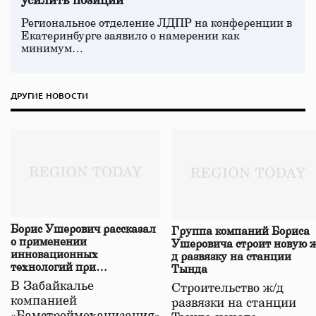
усилить позиции
Региональное отделение ЛДПР на конференции в
Екатеринбурге заявило о намерении как
минимум…
ДРУГИЕ НОВОСТИ
Борис Ушерович рассказал
Группа компаний Бориса
о применении
Ушеровича строит новую ж
инновационных
д развязку на станции
технологий при
Тында
строительстве нового моста
В Забайкалье
Строительство ж/д
в Забайкалье
компанией
развязки на станции