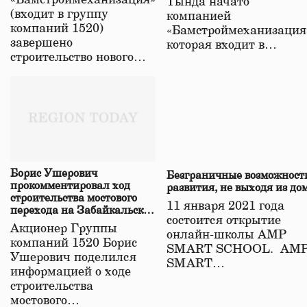
«Бамстроймеханизация»
Тында начато
(входит в группу
компанией
компаний 1520)
«Бамстроймеханизация
завершено
которая входит в…
строительство нового…
Борис Ушерович
Безграничные возможност
прокомментировал ход
развития, не выходя из до
строительства мостового
11 января 2021 года
перехода на Забайкальской
состоится открытие
железной дороге
Акционер Группы
онлайн-школы АМР
компаний 1520 Борис
SMART SCHOOL. АМ
Ушерович поделился
SMART…
информацией о ходе
строительства
мостового…