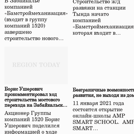
В Забайкалье
Строительство ж/д
в Забайкалье
компанией
развязки на станции
«Бамстроймеханизация»
Тында начато
(входит в группу
компанией
компаний 1520)
«Бамстроймеханизация
завершено
которая входит в…
строительство нового…
Борис Ушерович
Безграничные возможност
прокомментировал ход
развития, не выходя из до
строительства мостового
11 января 2021 года
перехода на Забайкальской
состоится открытие
железной дороге
Акционер Группы
онлайн-школы АМР
компаний 1520 Борис
SMART SCHOOL. АМ
Ушерович поделился
SMART…
информацией о ходе