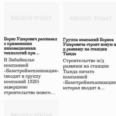
Борис Ушерович рассказал
Группа компаний Бориса
о применении
Ушеровича строит новую ж
инновационных
д развязку на станции
технологий при
Тында
строительстве нового моста
В Забайкалье
Строительство ж/д
в Забайкалье
компанией
развязки на станции
«Бамстроймеханизация»
Тында начато
(входит в группу
компанией
компаний 1520)
«Бамстроймеханизация
завершено
которая входит в…
строительство нового…