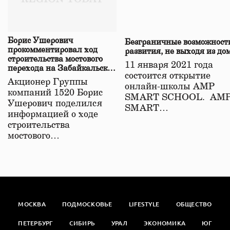
Борис Ушерович
Безграничные возможност
прокомментировал ход
развития, не выходя из до
строительства мостового
11 января 2021 года
перехода на Забайкальской
состоится открытие
железной дороге
Акционер Группы
онлайн-школы АМР
компаний 1520 Борис
SMART SCHOOL. АМ
Ушерович поделился
SMART…
информацией о ходе
строительства
мостового…
МОСКВА
ПОДМОСКОВЬЕ
LIFESTYLE
ОБЩЕСТВО
ПЕТЕРБУРГ
СИБИРЬ
УРАЛ
ЭКОНОМИКА
ЮГ