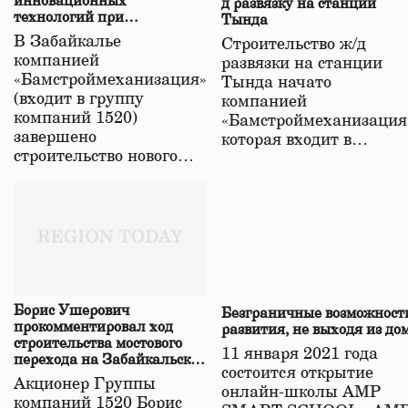
инновационных
д развязку на станции
технологий при
Тында
строительстве нового моста
В Забайкалье
Строительство ж/д
в Забайкалье
компанией
развязки на станции
«Бамстроймеханизация»
Тында начато
(входит в группу
компанией
компаний 1520)
«Бамстроймеханизация
завершено
которая входит в…
строительство нового…
Борис Ушерович
Безграничные возможност
прокомментировал ход
развития, не выходя из до
строительства мостового
11 января 2021 года
перехода на Забайкальской
состоится открытие
железной дороге
Акционер Группы
онлайн-школы АМР
компаний 1520 Борис