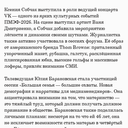
Ксения Собчак выступила в роли ведущей концерта
VK — одного из ярких культурных событий
ПМЭФ‑2026. На сцене выступил артист Ваня
Дмитриенко, а Собчак добавила мероприятию
лёгкости и динамики своими шутками. Журналистка
также активно участвовала в сессиях форума. Её образ
от американского бренда Thom Browne: приталенный
укороченный жакет, рубашка, галстук, расклёшенная
плиссированная юбка, высокие гольфы и массивные
лоферы, привлёк внимание СМИ.
Телеведущая Юлия Барановская стала участницей
сессии «Большая семья — большие охваты. Новая
демография и нарративы для медиаменеджеров». Она
акцентировала внимание на том, что материнство —
это тяжёлый труд, который должен получать должное
признание в обществе. Барановская также поделилась
личными планами: несмотря на то что ей 46 лет, она
не исключает возможности стать матерью в четвёртый