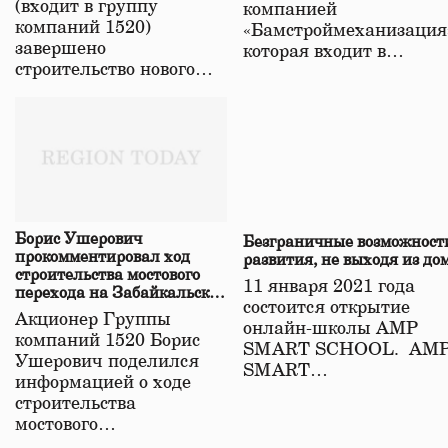
(входит в группу
компанией
компаний 1520)
«Бамстроймеханизация
завершено
которая входит в…
строительство нового…
Борис Ушерович
Безграничные возможност
прокомментировал ход
развития, не выходя из до
строительства мостового
11 января 2021 года
перехода на Забайкальской
состоится открытие
железной дороге
Акционер Группы
онлайн-школы АМР
компаний 1520 Борис
SMART SCHOOL. АМ
Ушерович поделился
SMART…
информацией о ходе
строительства
мостового…