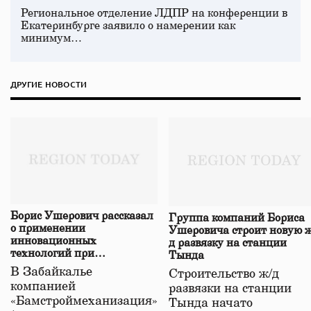
Региональное отделение ЛДПР на конференции в
Екатеринбурге заявило о намерении как
минимум…
ДРУГИЕ НОВОСТИ
Борис Ушерович рассказал
Группа компаний Бориса
о применении
Ушеровича строит новую ж
инновационных
д развязку на станции
технологий при
Тында
строительстве нового моста
В Забайкалье
Строительство ж/д
в Забайкалье
компанией
развязки на станции
«Бамстроймеханизация»
Тында начато