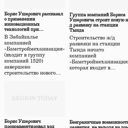
Борис Ушерович рассказал
Группа компаний Бориса
о применении
Ушеровича строит новую ж
инновационных
д развязку на станции
технологий при
Тында
строительстве нового моста
В Забайкалье
Строительство ж/д
в Забайкалье
компанией
развязки на станции
«Бамстроймеханизация»
Тында начато
(входит в группу
компанией
компаний 1520)
«Бамстроймеханизация
завершено
которая входит в…
строительство нового…
Борис Ушерович
Безграничные возможност
прокомментировал ход
развития, не выходя из до