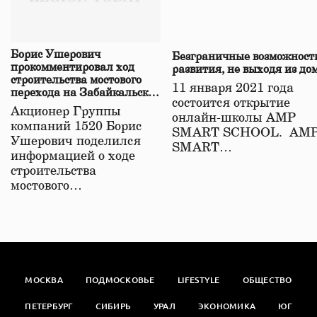
Борис Ушерович
Безграничные возможност
прокомментировал ход
развития, не выходя из до
строительства мостового
11 января 2021 года
перехода на Забайкальской
состоится открытие
железной дороге
Акционер Группы
онлайн-школы АМР
компаний 1520 Борис
SMART SCHOOL. АМ
Ушерович поделился
SMART…
информацией о ходе
строительства
мостового…
МОСКВА
ПОДМОСКОВЬЕ
LIFESTYLE
ОБЩЕСТВО
ПЕТЕРБУРГ
СИБИРЬ
УРАЛ
ЭКОНОМИКА
ЮГ