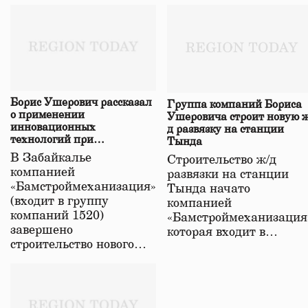
Борис Ушерович рассказал
Группа компаний Бориса
о применении
Ушеровича строит новую ж
инновационных
д развязку на станции
технологий при
Тында
строительстве нового моста
В Забайкалье
Строительство ж/д
в Забайкалье
компанией
развязки на станции
«Бамстроймеханизация»
Тында начато
(входит в группу
компанией
компаний 1520)
«Бамстроймеханизация
завершено
которая входит в…
строительство нового…