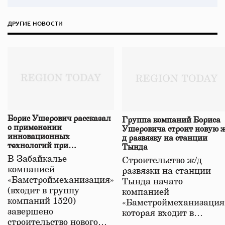
ДРУГИЕ НОВОСТИ
Борис Ушерович рассказал
Группа компаний Бориса
о применении
Ушеровича строит новую ж
инновационных
д развязку на станции
технологий при
Тында
строительстве нового моста
В Забайкалье
Строительство ж/д
в Забайкалье
компанией
развязки на станции
«Бамстроймеханизация»
Тында начато
(входит в группу
компанией
компаний 1520)
«Бамстроймеханизация
завершено
которая входит в…
строительство нового…