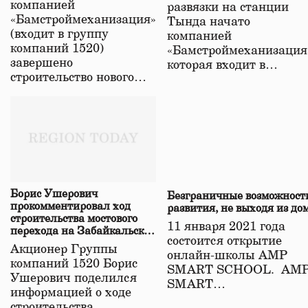
компанией
развязки на станции
«Бамстроймеханизация»
Тында начато
(входит в группу
компанией
компаний 1520)
«Бамстроймеханизация
завершено
которая входит в…
строительство нового…
Борис Ушерович
Безграничные возможност
прокомментировал ход
развития, не выходя из до
строительства мостового
11 января 2021 года
перехода на Забайкальской
состоится открытие
железной дороге
Акционер Группы
онлайн-школы АМР
компаний 1520 Борис
SMART SCHOOL. АМ
Ушерович поделился
SMART…
информацией о ходе
строительства