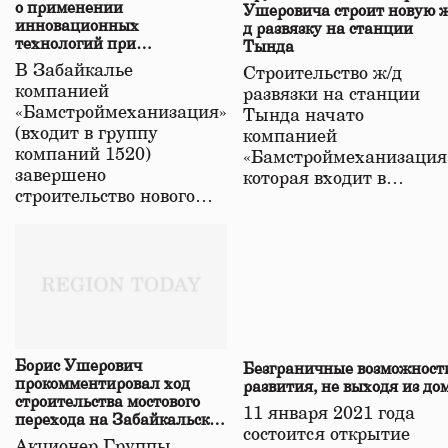
о применении
Ушеровича строит новую ж
инновационных
д развязку на станции
технологий при
Тында
строительстве нового моста
В Забайкалье
Строительство ж/д
в Забайкалье
компанией
развязки на станции
«Бамстроймеханизация»
Тында начато
(входит в группу
компанией
компаний 1520)
«Бамстроймеханизация
завершено
которая входит в…
строительство нового…
Борис Ушерович
Безграничные возможност
прокомментировал ход
развития, не выходя из до
строительства мостового
11 января 2021 года
перехода на Забайкальской
состоится открытие
железной дороге
Акционер Группы