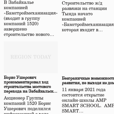
строительстве нового моста
В Забайкалье
Строительство ж/д
в Забайкалье
компанией
развязки на станции
«Бамстроймеханизация»
Тында начато
(входит в группу
компанией
компаний 1520)
«Бамстроймеханизация
завершено
которая входит в…
строительство нового…
Борис Ушерович
Безграничные возможност
прокомментировал ход
развития, не выходя из до
строительства мостового
11 января 2021 года
перехода на Забайкальской
состоится открытие
железной дороге
Акционер Группы
онлайн-школы АМР
компаний 1520 Борис
SMART SCHOOL. АМ
Ушерович поделился
SMART…