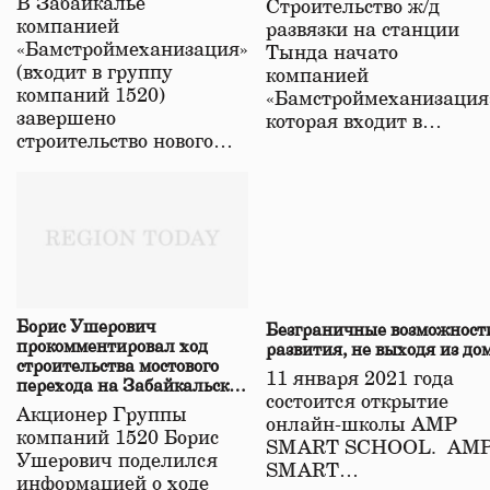
В Забайкалье
Строительство ж/д
в Забайкалье
компанией
развязки на станции
«Бамстроймеханизация»
Тында начато
(входит в группу
компанией
компаний 1520)
«Бамстроймеханизация
завершено
которая входит в…
строительство нового…
Борис Ушерович
Безграничные возможност
прокомментировал ход
развития, не выходя из до
строительства мостового
11 января 2021 года
перехода на Забайкальской
состоится открытие
железной дороге
Акционер Группы
онлайн-школы АМР
компаний 1520 Борис
SMART SCHOOL. АМ
Ушерович поделился
SMART…
информацией о ходе