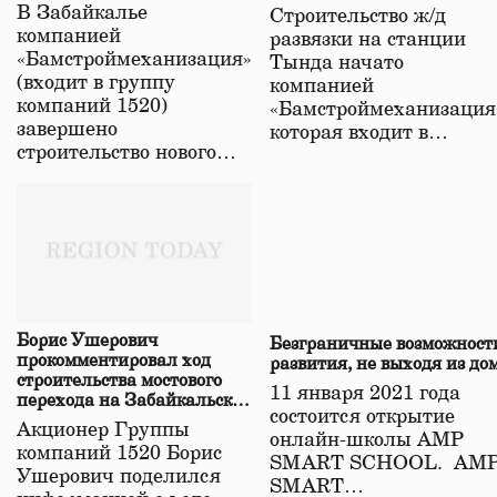
строительстве нового моста
В Забайкалье
Строительство ж/д
в Забайкалье
компанией
развязки на станции
«Бамстроймеханизация»
Тында начато
(входит в группу
компанией
компаний 1520)
«Бамстроймеханизация
завершено
которая входит в…
строительство нового…
Борис Ушерович
Безграничные возможност
прокомментировал ход
развития, не выходя из до
строительства мостового
11 января 2021 года
перехода на Забайкальской
состоится открытие
железной дороге
Акционер Группы
онлайн-школы АМР
компаний 1520 Борис
SMART SCHOOL. АМ
Ушерович поделился
SMART…