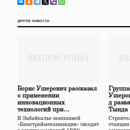
ДРУГИЕ НОВОСТИ
Борис Ушерович рассказал
Группа
о применении
Ушеров
инновационных
д разв
технологий при
Тында
строительстве нового моста
В Забайкалье компанией
Строител
в Забайкалье
«Бамстроймеханизация» (входит
станции