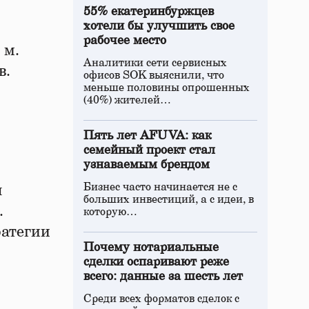
55% екатеринбуржцев
хотели бы улучшить свое
рабочее место
 м.
Аналитики сети сервисных
в.
офисов SOK выяснили, что
меньше половины опрошенных
(40%) жителей…
Пять лет AFUVA: как
семейный проект стал
узнаваемым брендом
Бизнес часто начинается не с
я
больших инвестиций, а с идеи, в
.
которую…
ратегии
Почему нотариальные
сделки оспаривают реже
всего: данные за шесть лет
Среди всех форматов сделок с