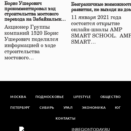
Борис Ушерович
Безграничные возможност
прокомментировал ход
развития, не выходя из до
строительства мостового
11 января 2021 года
перехода на Забайкальской
состоится открытие
железной дороге
Акционер Группы
онлайн-школы АМР
компаний 1520 Борис
SMART SCHOOL. АМ
Ушерович поделился
SMART…
информацией о ходе
строительства
мостового…
МОСКВА
ПОДМОСКОВЬЕ
LIFESTYLE
ОБЩЕСТВО
ПЕТЕРБУРГ
СИБИРЬ
УРАЛ
ЭКОНОМИКА
ЮГ
КОНТАКТЫ