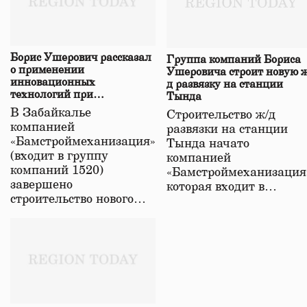
Борис Ушерович рассказал
Группа компаний Бориса
о применении
Ушеровича строит новую ж
инновационных
д развязку на станции
технологий при
Тында
строительстве нового моста
В Забайкалье
Строительство ж/д
в Забайкалье
компанией
развязки на станции
«Бамстроймеханизация»
Тында начато
(входит в группу
компанией
компаний 1520)
«Бамстроймеханизация
завершено
которая входит в…
строительство нового…