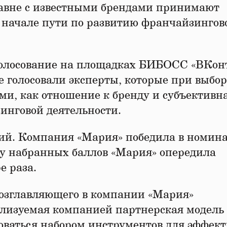
авне с известными брендами принимают
 начале пути по развитию франчайзингов
голосование на площадках БИБОСС «ВКонт
е голосовали эксперты, которые при выбор
ми, как отношение к бренду и субъективн
инговой деятельности.
ций. Компания «Мария» победила в номин
ву набранных баллов «Мария» опередила
е раза.
возглавляющего в компании «Мария»
ализуемая компанией партнерская модель
ваться набором инструментов для эффект