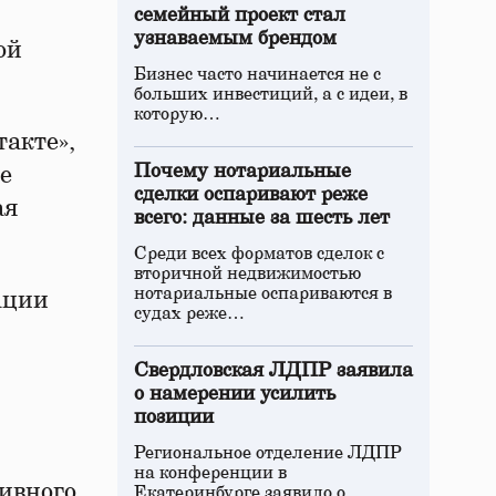
семейный проект стал
узнаваемым брендом
ой
Бизнес часто начинается не с
больших инвестиций, а с идеи, в
которую…
акте»,
Почему нотариальные
е
сделки оспаривают реже
ая
всего: данные за шесть лет
Среди всех форматов сделок с
вторичной недвижимостью
нотариальные оспариваются в
ации
судах реже…
Свердловская ЛДПР заявила
о намерении усилить
позиции
Региональное отделение ЛДПР
на конференции в
ивного
Екатеринбурге заявило о