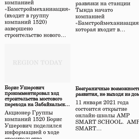
компанией
развязки на станции
«Бамстроймеханизация»
Тында начато
(входит в группу
компанией
компаний 1520)
«Бамстроймеханизация
завершено
которая входит в…
строительство нового…
Борис Ушерович
Безграничные возможност
прокомментировал ход
развития, не выходя из до
строительства мостового
11 января 2021 года
перехода на Забайкальской
состоится открытие
железной дороге
Акционер Группы
онлайн-школы АМР
компаний 1520 Борис
SMART SCHOOL. АМ
Ушерович поделился
SMART…
информацией о ходе