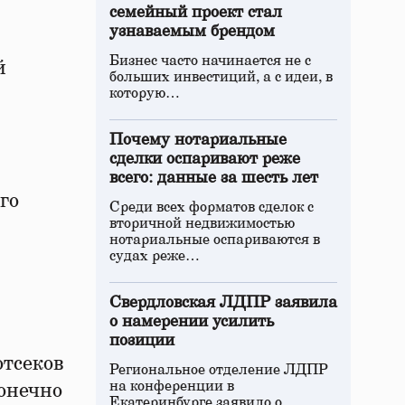
семейный проект стал
узнаваемым брендом
Бизнес часто начинается не с
й
больших инвестиций, а с идеи, в
которую…
Почему нотариальные
сделки оспаривают реже
всего: данные за шесть лет
го
Среди всех форматов сделок с
вторичной недвижимостью
нотариальные оспариваются в
судах реже…
Свердловская ЛДПР заявила
о намерении усилить
позиции
тсеков
Региональное отделение ЛДПР
на конференции в
конечно
Екатеринбурге заявило о