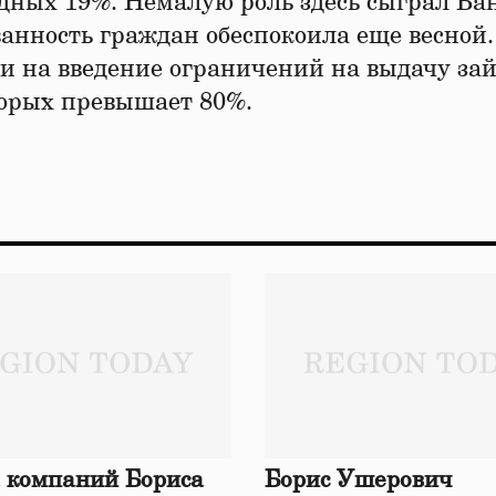
рдных 19%. Немалую роль здесь сыграл Ба
ванность граждан обеспокоила еще весной.
и на введение ограничений на выдачу за
торых превышает 80%.
 компаний Бориса
Борис Ушерович