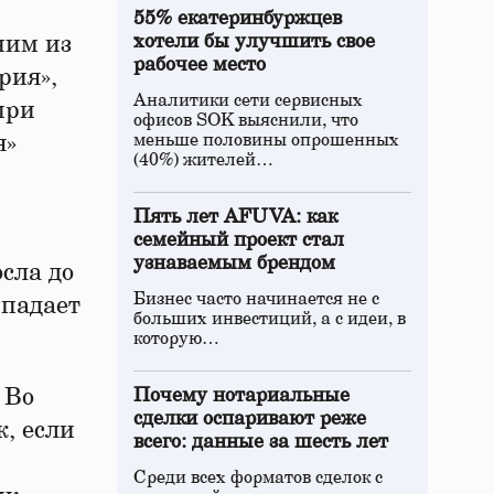
55% екатеринбуржцев
ним из
хотели бы улучшить свое
рабочее место
рия»,
Аналитики сети сервисных
при
офисов SOK выяснили, что
я»
меньше половины опрошенных
(40%) жителей…
Пять лет AFUVA: как
семейный проект стал
узнаваемым брендом
сла до
Бизнес часто начинается не с
ыпадает
больших инвестиций, а с идеи, в
которую…
 Во
Почему нотариальные
сделки оспаривают реже
к, если
всего: данные за шесть лет
Среди всех форматов сделок с