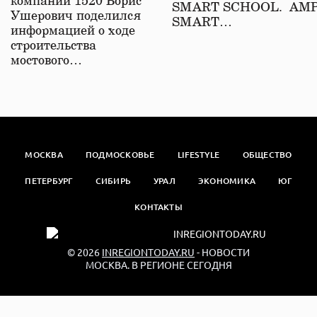
компаний 1520 Борис
SMART SCHOOL. АМ
Ушерович поделился
SMART…
информацией о ходе
строительства
мостового…
МОСКВА
ПОДМОСКОВЬЕ
LIFESTYLE
ОБЩЕСТВО
ПЕТЕРБУРГ
СИБИРЬ
УРАЛ
ЭКОНОМИКА
ЮГ
КОНТАКТЫ
© 2026
INREGIONTODAY.RU
- НОВОСТИ
МОСКВА. В РЕГИОНЕ СЕГОДНЯ