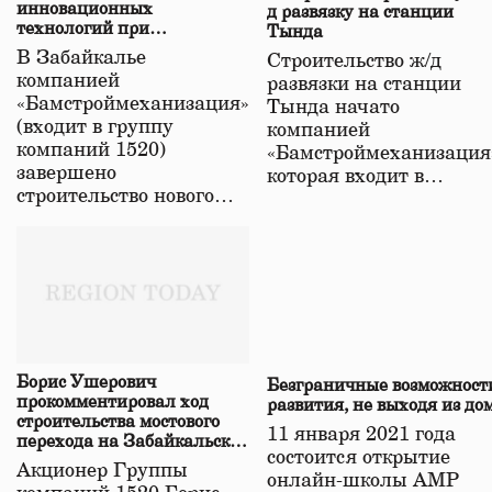
инновационных
д развязку на станции
технологий при
Тында
строительстве нового моста
В Забайкалье
Строительство ж/д
в Забайкалье
компанией
развязки на станции
«Бамстроймеханизация»
Тында начато
(входит в группу
компанией
компаний 1520)
«Бамстроймеханизация
завершено
которая входит в…
строительство нового…
Борис Ушерович
Безграничные возможност
прокомментировал ход
развития, не выходя из до
строительства мостового
11 января 2021 года
перехода на Забайкальской
состоится открытие
железной дороге
Акционер Группы
онлайн-школы АМР