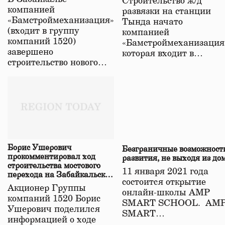
Строительство ж/д
в Забайкалье
компанией
развязки на станции
«Бамстроймеханизация»
Тында начато
(входит в группу
компанией
компаний 1520)
«Бамстроймеханизация
завершено
которая входит в…
строительство нового…
Борис Ушерович
Безграничные возможност
прокомментировал ход
развития, не выходя из до
строительства мостового
11 января 2021 года
перехода на Забайкальской
состоится открытие
железной дороге
Акционер Группы
онлайн-школы АМР
компаний 1520 Борис
SMART SCHOOL. АМ
Ушерович поделился
SMART…
информацией о ходе