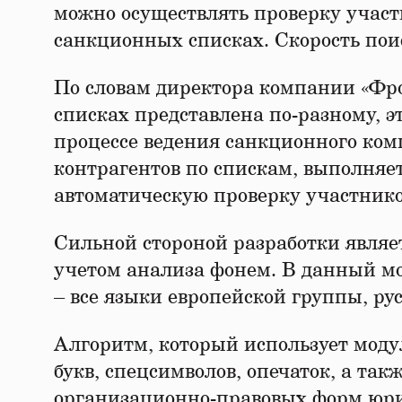
можно осуществлять проверку участ
санкционных списках. Скорость поис
По словам директора компании «Фро
списках представлена по-разному, э
процессе ведения санкционного ком
контрагентов по спискам, выполняе
автоматическую проверку участнико
Сильной стороной разработки являе
учетом анализа фонем. В данный м
– все языки европейской группы, ру
Алгоритм, который использует мод
букв, спецсимволов, опечаток, а та
организационно-правовых форм юри