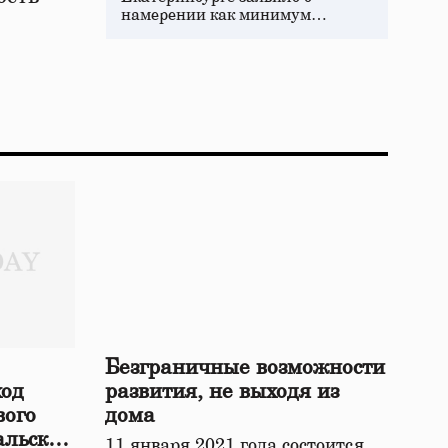
намерении как минимум…
Безграничные возможности
ход
развития, не выходя из
вого
дома
альской
11 января 2021 года состоится