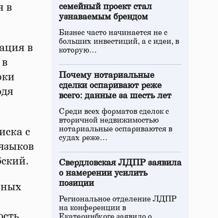
я в
семейный проект стал
узнаваемым брендом
Бизнес часто начинается не с
больших инвестиций, а с идеи, в
ация в
которую…
 в
Почему нотариальные
рки
сделки оспаривают реже
одя
всего: данные за шесть лет
Среди всех форматов сделок с
вторичной недвижимостью
нотариальные оспариваются в
иска с
судах реже…
языков
бский.
Свердловская ЛДПР заявила
о намерении усилить
позиции
нных
Региональное отделение ЛДПР
на конференции в
ость
Екатеринбурге заявило о