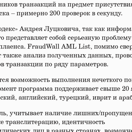
ников транзакций на предмет присутстви
ка – примерно 200 проверок в секунду.
декс» Андрея Луцковича, так как информ
то представляет собой серьезную проблему
плаенса. FraudWall AML List, помимо све
т также анализ полученных данных, пров
в транзакции по ряду параметров.
тся возможность выполнения нечеткого по
омент программа поддерживает свыше 20 
сский, английский, турецкий, иврит и ара
уль, учитывает наличие лишних/пропуще
кже транслитерацию, идентичность
дических лиц в разных странах, возможн