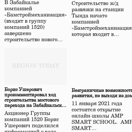
строительстве нового моста
В Забайкалье
Строительство ж/д
в Забайкалье
компанией
развязки на станции
«Бамстроймеханизация»
Тында начато
(входит в группу
компанией
компаний 1520)
«Бамстроймеханизация
завершено
которая входит в…
строительство нового…
Борис Ушерович
Безграничные возможност
прокомментировал ход
развития, не выходя из до
строительства мостового
11 января 2021 года
перехода на Забайкальской
состоится открытие
железной дороге
Акционер Группы
онлайн-школы АМР
компаний 1520 Борис
SMART SCHOOL. АМ
Ушерович поделился
SMART…