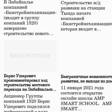
строительстве нового моста
В Забайкалье
Строительство ж/д
в Забайкалье
компанией
развязки на станции
«Бамстроймеханизация»
Тында начато
(входит в группу
компанией
компаний 1520)
«Бамстроймеханизация
завершено
которая входит в…
строительство нового…
Борис Ушерович
Безграничные возможност
прокомментировал ход
развития, не выходя из до
строительства мостового
11 января 2021 года
перехода на Забайкальской
состоится открытие
железной дороге
Акционер Группы
онлайн-школы АМР
компаний 1520 Борис
SMART SCHOOL. АМ
Ушерович поделился
SMART…