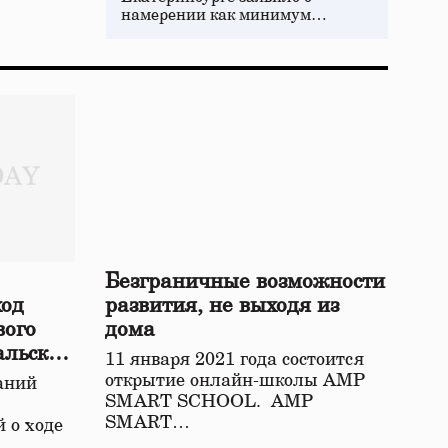
намерении как минимум…
Безграничные возможности
ход
развития, не выходя из
вого
дома
альской
11 января 2021 года состоится
открытие онлайн-школы АМР
аний
SMART SCHOOL. АМР
SMART…
 о ходе
о…