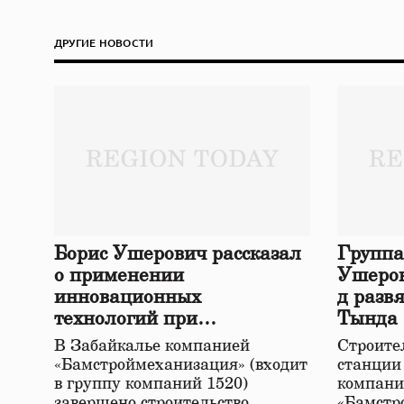
ДРУГИЕ НОВОСТИ
Борис Ушерович рассказал
Группа
о применении
Ушеров
инновационных
д разв
технологий при
Тында
строительстве нового моста
В Забайкалье компанией
Строител
в Забайкалье
«Бамстроймеханизация» (входит
станции
в группу компаний 1520)
компани
завершено строительство
«Бамстр