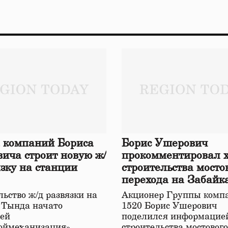
 компаний Бориса
Борис Ушерович
ича строит новую ж/
прокомментировал 
язку на станции
строительства мосто
перехода на Забайк
железной дороге
ьство ж/д развязки на
Акционер Группы комп
 Тында начато
1520 Борис Ушерович
ей
поделился информацией
оймеханизация»,
строительства мостовог