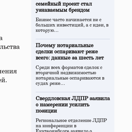
семейный проект стал
узнаваемым брендом
Бизнес часто начинается не с
больших инвестиций, а с идеи, в
которую…
а
Почему нотариальные
льства
сделки оспаривают реже
всего: данные за шесть лет
Среди всех форматов сделок с
лнения
вторичной недвижимостью
нотариальные оспариваются в
ей.
судах реже…
Свердловская ЛДПР заявила
о намерении усилить
позиции
Региональное отделение ЛДПР
на конференции в
Екатеринбурге заявило о