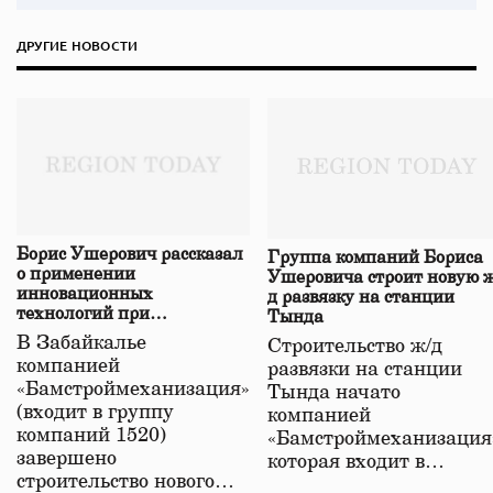
ДРУГИЕ НОВОСТИ
Борис Ушерович рассказал
Группа компаний Бориса
о применении
Ушеровича строит новую ж
инновационных
д развязку на станции
технологий при
Тында
строительстве нового моста
В Забайкалье
Строительство ж/д
в Забайкалье
компанией
развязки на станции
«Бамстроймеханизация»
Тында начато
(входит в группу
компанией
компаний 1520)
«Бамстроймеханизация
завершено
которая входит в…
строительство нового…