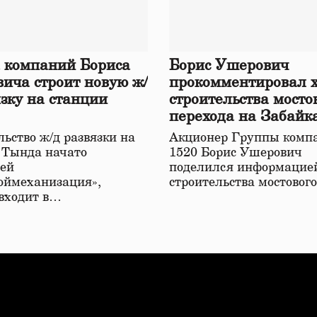
 компаний Бориса
Борис Ушерович
ича строит новую ж/
прокомментировал 
язку на станции
строительства мосто
перехода на Забайк
железной дороге
ьство ж/д развязки на
Акционер Группы комп
 Тында начато
1520 Борис Ушерович
ей
поделился информацией
оймеханизация»,
строительства мостовог
 входит в…