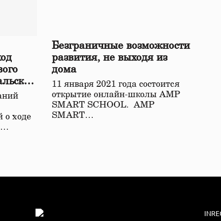
Безграничные возможности
ход
развития, не выходя из
вого
дома
альской
11 января 2021 года состоится
открытие онлайн-школы АМР
аний
SMART SCHOOL. АМР
SMART…
 о ходе
о…