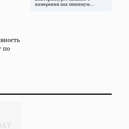
намерении как минимум…
вность
 по