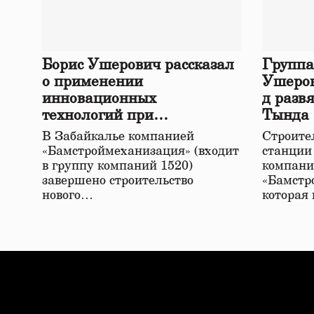
Борис Ушерович рассказал
Группа
о применении
Ушеров
инновационных
д разв
технологий при
Тында
строительстве нового моста
В Забайкалье компанией
Строител
в Забайкалье
«Бамстроймеханизация» (входит
станции
в группу компаний 1520)
компани
завершено строительство
«Бамстр
нового…
которая