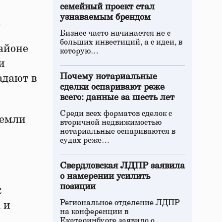
семейный проект стал
узнаваемым брендом
.
Бизнес часто начинается не с
больших инвестиций, а с идеи, в
айоне
которую…
и
Почему нотариальные
адают в
сделки оспаривают реже
всего: данные за шесть лет
Среди всех форматов сделок с
земли
вторичной недвижимостью
нотариальные оспариваются в
судах реже…
Свердловская ЛДПР заявила
о намерении усилить
позиции
к
Региональное отделение ЛДПР
 и
на конференции в
Екатеринбурге заявило о