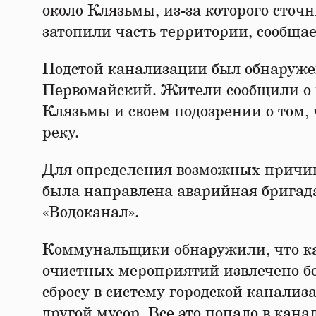
около Клязьмы, из-за которого сточ
затопили часть территории, сообща
Подстой канализации был обнаруже
Первомайский. Жители сообщили о м
Клязьмы и своем подозрении о том, 
реку.
Для определения возможных причин
была направлена аварийная бригад
«Водоканал».
Коммунальщики обнаружили, что ка
очистных мероприятий извлечено бо
сбросу в систему городской канализ
другой мусор. Все это попало в кан