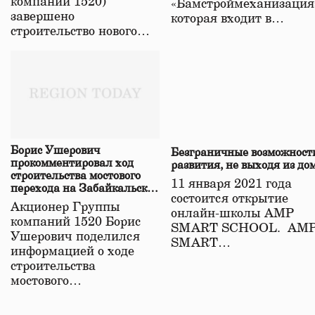
компаний 1520)
«Бамстроймеханизация
завершено
которая входит в…
строительство нового…
Борис Ушерович
Безграничные возможност
прокомментировал ход
развития, не выходя из до
строительства мостового
11 января 2021 года
перехода на Забайкальской
состоится открытие
железной дороге
Акционер Группы
онлайн-школы АМР
компаний 1520 Борис
SMART SCHOOL. АМ
Ушерович поделился
SMART…
информацией о ходе
строительства
мостового…