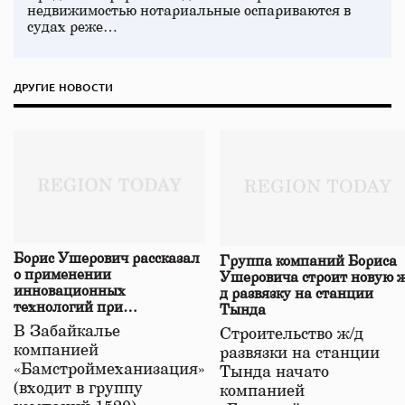
недвижимостью нотариальные оспариваются в
судах реже…
ДРУГИЕ НОВОСТИ
Борис Ушерович рассказал
Группа компаний Бориса
о применении
Ушеровича строит новую ж
инновационных
д развязку на станции
технологий при
Тында
строительстве нового моста
В Забайкалье
Строительство ж/д
в Забайкалье
компанией
развязки на станции
«Бамстроймеханизация»
Тында начато
(входит в группу
компанией