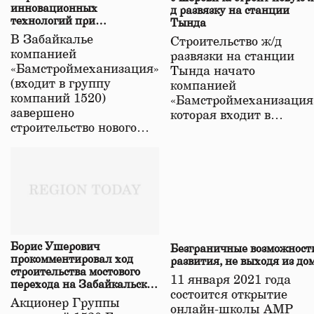
инновационных
д развязку на станции
технологий при
Тында
строительстве нового моста
В Забайкалье
Строительство ж/д
в Забайкалье
компанией
развязки на станции
«Бамстроймеханизация»
Тында начато
(входит в группу
компанией
компаний 1520)
«Бамстроймеханизация
завершено
которая входит в…
строительство нового…
Борис Ушерович
Безграничные возможност
прокомментировал ход
развития, не выходя из до
строительства мостового
11 января 2021 года
перехода на Забайкальской
состоится открытие
железной дороге
Акционер Группы
онлайн-школы АМР