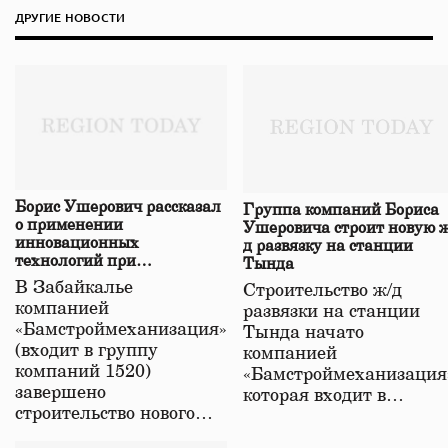
ДРУГИЕ НОВОСТИ
Борис Ушерович рассказал
Группа компаний Бориса
о применении
Ушеровича строит новую ж
инновационных
д развязку на станции
технологий при
Тында
строительстве нового моста
В Забайкалье
Строительство ж/д
в Забайкалье
компанией
развязки на станции
«Бамстроймеханизация»
Тында начато
(входит в группу
компанией
компаний 1520)
«Бамстроймеханизация
завершено
которая входит в…
строительство нового…