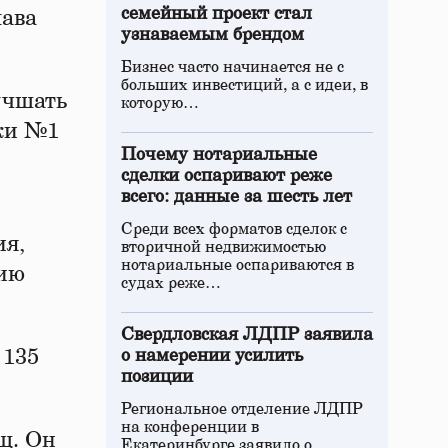
семейный проект стал
лава
узнаваемым брендом
Бизнес часто начинается не с
больших инвестиций, а с идеи, в
учшать
которую…
ики №1
Почему нотариальные
сделки оспаривают реже
всего: данные за шесть лет
Среди всех форматов сделок с
ия,
вторичной недвижимостью
нотариальные оспариваются в
нию
судах реже…
Свердловская ЛДПР заявила
 135
о намерении усилить
позиции
Региональное отделение ЛДПР
на конференции в
щ. Он
Екатеринбурге заявило о