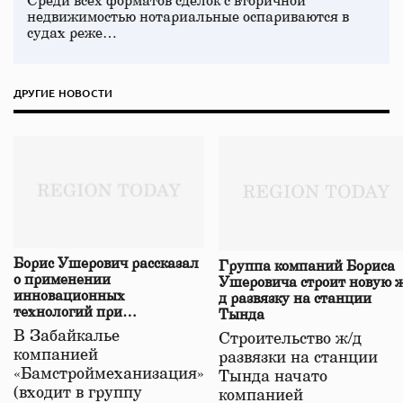
Среди всех форматов сделок с вторичной
недвижимостью нотариальные оспариваются в
судах реже…
ДРУГИЕ НОВОСТИ
Борис Ушерович рассказал
Группа компаний Бориса
о применении
Ушеровича строит новую ж
инновационных
д развязку на станции
технологий при
Тында
строительстве нового моста
В Забайкалье
Строительство ж/д
в Забайкалье
компанией
развязки на станции
«Бамстроймеханизация»
Тында начато
(входит в группу
компанией