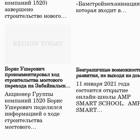
компаний 1520)
«Бамстроймеханизация
завершено
которая входит в…
строительство нового…
Борис Ушерович
Безграничные возможност
прокомментировал ход
развития, не выходя из до
строительства мостового
11 января 2021 года
перехода на Забайкальской
состоится открытие
железной дороге
Акционер Группы
онлайн-школы АМР
компаний 1520 Борис
SMART SCHOOL. АМ
Ушерович поделился
SMART…
информацией о ходе
строительства
мостового…