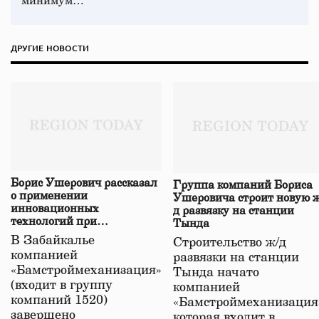
минимум…
ДРУГИЕ НОВОСТИ
Борис Ушерович рассказал
Группа компаний Бориса
о применении
Ушеровича строит новую ж
инновационных
д развязку на станции
технологий при
Тында
строительстве нового моста
В Забайкалье
Строительство ж/д
в Забайкалье
компанией
развязки на станции
«Бамстроймеханизация»
Тында начато
(входит в группу
компанией
компаний 1520)
«Бамстроймеханизация
завершено
которая входит в…