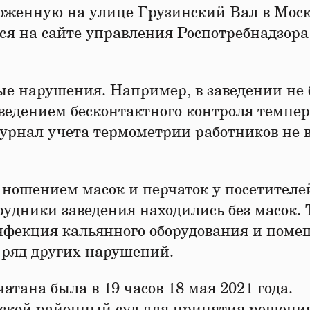
оженную на улице Грузинский Вал в Москв
я на сайте управления Роспотребнадзора
е нарушения. Например, в заведении не
оведением бесконтактного контроля темпе
журнал учета термометрии работников не 
 ношением масок и перчаток у посетителе
рудники заведения находились без масок.
инфекция кальянного оборудования и пом
 ряд других нарушений.
атана была в 19 часов 18 мая 2021 года.
ской районный суд для принятия решения