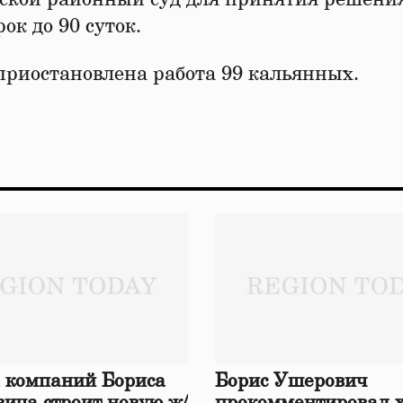
ок до 90 суток.
приостановлена работа 99 кальянных.
 компаний Бориса
Борис Ушерович
ича строит новую ж/
прокомментировал 