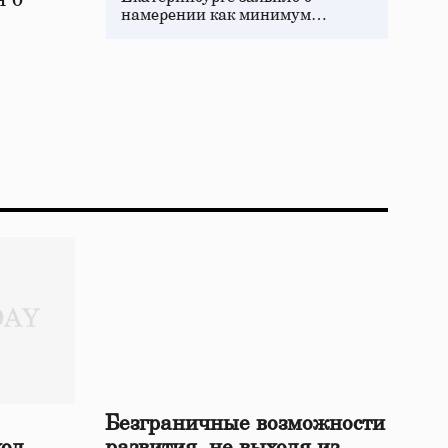
намерении как минимум…
Безграничные возможности
ход
развития, не выходя из