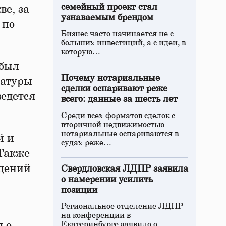
семейный проект стал
е, за
узнаваемым брендом
 по
Бизнес часто начинается не с
больших инвестиций, а с идеи, в
которую…
 был
Почему нотариальные
ратуры
сделки оспаривают реже
ведется
всего: данные за шесть лет
Среди всех форматов сделок с
вторичной недвижимостью
нотариальные оспариваются в
й и
судах реже…
 Также
ещений
Свердловская ЛДПР заявила
о намерении усилить
позиции
Региональное отделение ЛДПР
на конференции в
 о
Екатеринбурге заявило о