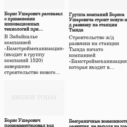
Борис Ушерович рассказал
Группа компаний Бориса
о применении
Ушеровича строит новую ж
инновационных
д развязку на станции
технологий при
Тында
строительстве нового моста
В Забайкалье
Строительство ж/д
в Забайкалье
компанией
развязки на станции
«Бамстроймеханизация»
Тында начато
(входит в группу
компанией
компаний 1520)
«Бамстроймеханизация
завершено
которая входит в…
строительство нового…
Борис Ушерович
Безграничные возможност
прокомментировал ход
развития, не выходя из до