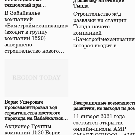
д развязку на станции
технологий при
Тында
строительстве нового моста
В Забайкалье
Строительство ж/д
в Забайкалье
компанией
развязки на станции
«Бамстроймеханизация»
Тында начато
(входит в группу
компанией
компаний 1520)
«Бамстроймеханизация
завершено
которая входит в…
строительство нового…
Борис Ушерович
Безграничные возможност
прокомментировал ход
развития, не выходя из до
строительства мостового
11 января 2021 года
перехода на Забайкальской
состоится открытие
железной дороге
Акционер Группы
онлайн-школы АМР
компаний 1520 Борис