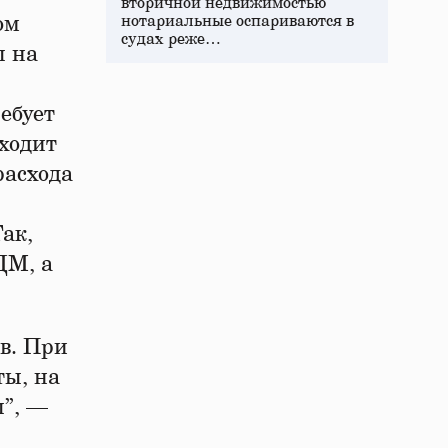
вторичной недвижимостью
ом
нотариальные оспариваются в
судах реже…
ы на
ебует
ходит
расхода
ак,
ДМ, а
в. При
ты, на
ы”, —