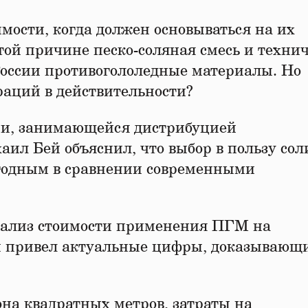
мости, когда должен основываться на их
той причине песко-соляная смесь и техни
России противогололедные материалы. Но
раций в действительности?
ии, занимающейся дистрибуцией
ил Бей объяснил, что выбор в пользу сол
ыгодным в сравнении современными
нализ стоимости применения ПГМ на
н привел актуальные цифры, доказывающи
она квадратных метров, затраты на