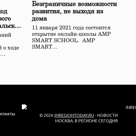
Безграничные возможности
ход
развития, не выходя из
вого
дома
альской
11 января 2021 года состоится
открытие онлайн-школы АМР
аний
SMART SCHOOL. АМР
SMART…
 о ходе
о…
НТАКТЫ
© 2026
INREGIONTODAY.RU
- НОВОСТИ
МОСКВА. В РЕГИОНЕ СЕГОДНЯ