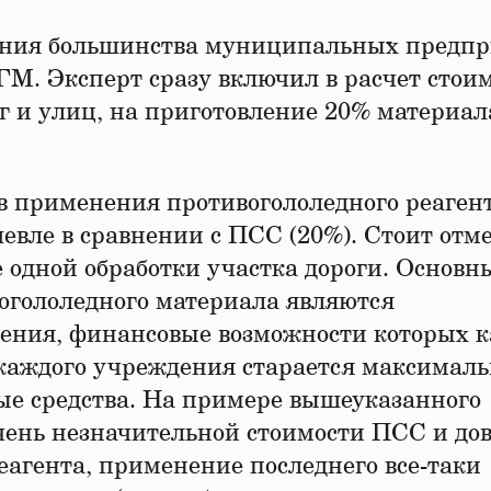
ения большинства муниципальных предп
М. Эксперт сразу включил в расчет стои
г и улиц, на приготовление 20% материала
в применения противогололедного реагент
евле в сравнении с ПСС (20%). Стоит отме
е одной обработки участка дороги. Основ
огололедного материала являются
ния, финансовые возможности которых к
 каждого учреждения старается максималь
ые средства. На примере вышеуказанного
очень незначительной стоимости ПСС и до
еагента, применение последнего все-таки