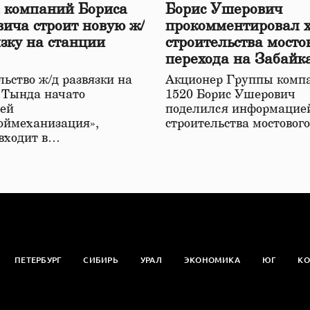
 компаний Бориса
Борис Ушерович
ича строит новую ж/
прокомментировал 
язку на станции
строительства мосто
перехода на Забайк
железной дороге
ьство ж/д развязки на
Акционер Группы комп
 Тында начато
1520 Борис Ушерович
ей
поделился информацией
оймеханизация»,
строительства мостовог
 входит в…
ПЕТЕРБУРГ
СИБИРЬ
УРАЛ
ЭКОНОМИКА
ЮГ
КО