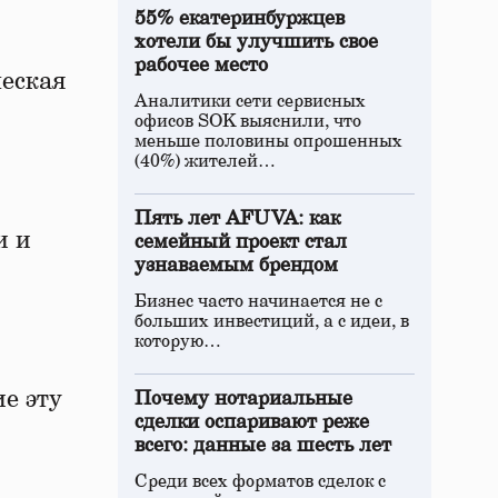
55% екатеринбуржцев
хотели бы улучшить свое
рабочее место
ческая
Аналитики сети сервисных
офисов SOK выяснили, что
меньше половины опрошенных
(40%) жителей…
Пять лет AFUVA: как
и и
семейный проект стал
узнаваемым брендом
Бизнес часто начинается не с
больших инвестиций, а с идеи, в
которую…
е эту
Почему нотариальные
сделки оспаривают реже
всего: данные за шесть лет
Среди всех форматов сделок с