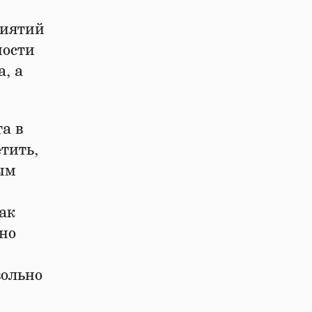
риятий
мости
, а
а в
тить,
ным
ак
но
вольно