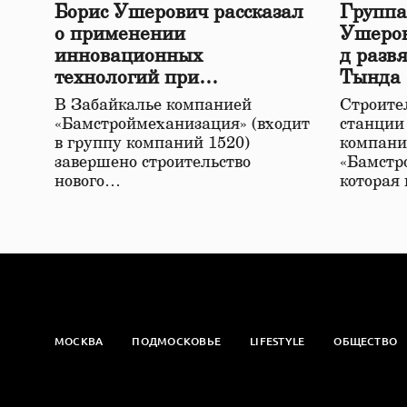
Борис Ушерович рассказал
Группа
о применении
Ушеров
инновационных
д разв
технологий при
Тында
строительстве нового моста
В Забайкалье компанией
Строител
в Забайкалье
«Бамстроймеханизация» (входит
станции
в группу компаний 1520)
компани
завершено строительство
«Бамстр
нового…
которая
МОСКВА
ПОДМОСКОВЬЕ
LIFESTYLE
ОБЩЕСТВО