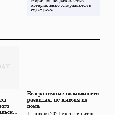
вторичной недвижимостью
нотариальные оспариваются в
судах реже…
Безграничные возможности
ход
развития, не выходя из
вого
дома
альской
11 января 2021 года состоится