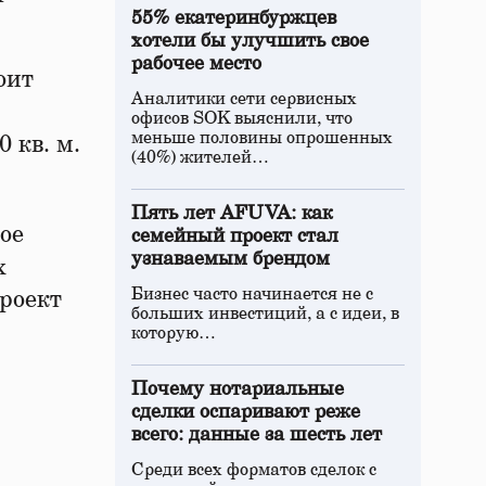
55% екатеринбуржцев
хотели бы улучшить свое
рабочее место
оит
Аналитики сети сервисных
офисов SOK выяснили, что
меньше половины опрошенных
 кв. м.
(40%) жителей…
Пять лет AFUVA: как
ое
семейный проект стал
узнаваемым брендом
х
Бизнес часто начинается не с
проект
больших инвестиций, а с идеи, в
которую…
Почему нотариальные
сделки оспаривают реже
всего: данные за шесть лет
Среди всех форматов сделок с