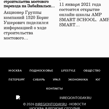
строительства мостового
11 января 2021 года
перехода на Забайкальской
состоится открытие
железной дороге
Акционер Группы
онлайн-школы АМР
компаний 1520 Борис
SMART SCHOOL. АМ
Ушерович поделился
SMART…
информацией о ходе
строительства
мостового…
МОСКВА
ПОДМОСКОВЬЕ
LIFESTYLE
ОБЩЕСТВО
ПЕТЕРБУРГ
СИБИРЬ
УРАЛ
ЭКОНОМИКА
ЮГ
КОНТАКТЫ
© 2026
INREGIONTODAY.RU
- НОВОСТИ
МОСКВА. В РЕГИОНЕ СЕГОДНЯ