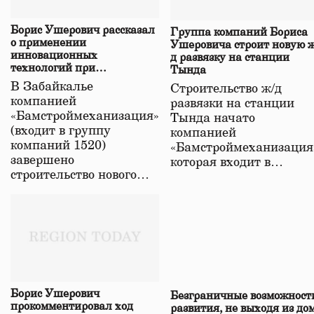
Борис Ушерович рассказал
Группа компаний Бориса
о применении
Ушеровича строит новую ж
инновационных
д развязку на станции
технологий при
Тында
строительстве нового моста
В Забайкалье
Строительство ж/д
в Забайкалье
компанией
развязки на станции
«Бамстроймеханизация»
Тында начато
(входит в группу
компанией
компаний 1520)
«Бамстроймеханизация
завершено
которая входит в…
строительство нового…
Борис Ушерович
Безграничные возможност
прокомментировал ход
развития, не выходя из до