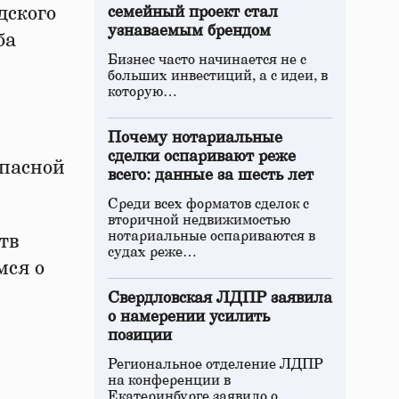
дского
семейный проект стал
узнаваемым брендом
ба
Бизнес часто начинается не с
больших инвестиций, а с идеи, в
которую…
Почему нотариальные
сделки оспаривают реже
опасной
всего: данные за шесть лет
Среди всех форматов сделок с
вторичной недвижимостью
нотариальные оспариваются в
тв
судах реже…
мся о
Свердловская ЛДПР заявила
о намерении усилить
позиции
Региональное отделение ЛДПР
на конференции в
Екатеринбурге заявило о