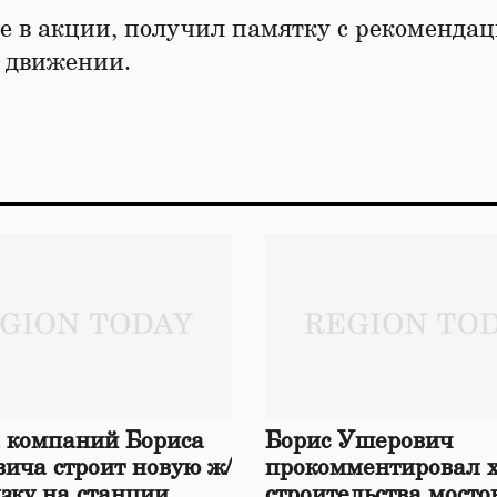
 в акции, получил памятку с рекоменда
м движении.
 компаний Бориса
Борис Ушерович
ича строит новую ж/
прокомментировал 
язку на станции
строительства мосто