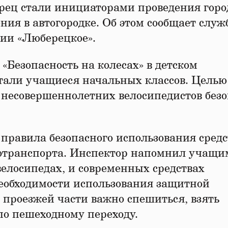
ец стали инициаторами проведения горо
ия в автогородке. Об этом сообщает служ
и «Люберецкое».
езопасность на колесах» в детском
стали учащиеся начальных классов. Целью
 несовершеннолетних велосипедистов без
правила безопасного использования средс
отранспорта. Инспектор напомнил учащи
велосипедах, и современных средствах
необходимости использования защитной
е проезжей части важно спешиться, взять
 по пешеходному переходу.