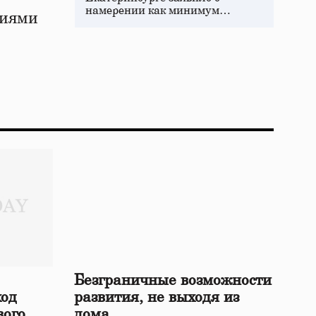
намерении как минимум…
циями
Безграничные возможности
ход
развития, не выходя из
вого
дома