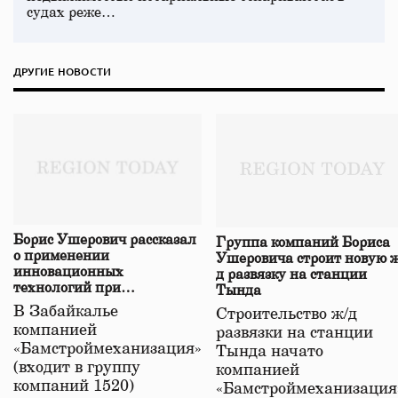
судах реже…
ДРУГИЕ НОВОСТИ
Борис Ушерович рассказал
Группа компаний Бориса
о применении
Ушеровича строит новую ж
инновационных
д развязку на станции
технологий при
Тында
строительстве нового моста
В Забайкалье
Строительство ж/д
в Забайкалье
компанией
развязки на станции
«Бамстроймеханизация»
Тында начато
(входит в группу
компанией
компаний 1520)
«Бамстроймеханизация