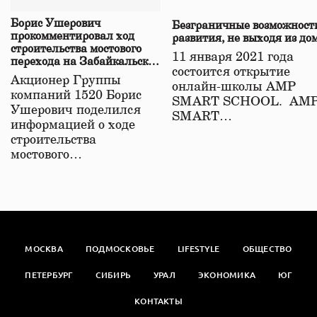
Борис Ушерович
Безграничные возможност
прокомментировал ход
развития, не выходя из до
строительства мостового
11 января 2021 года
перехода на Забайкальской
состоится открытие
железной дороге
Акционер Группы
онлайн-школы АМР
компаний 1520 Борис
SMART SCHOOL. АМ
Ушерович поделился
SMART…
информацией о ходе
строительства
мостового…
МОСКВА
ПОДМОСКОВЬЕ
LIFESTYLE
ОБЩЕСТВО
ПЕТЕРБУРГ
СИБИРЬ
УРАЛ
ЭКОНОМИКА
ЮГ
КОНТАКТЫ