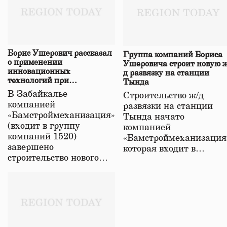
Борис Ушерович рассказал
Группа компаний Бориса
о применении
Ушеровича строит новую ж
инновационных
д развязку на станции
технологий при
Тында
строительстве нового моста
В Забайкалье
Строительство ж/д
в Забайкалье
компанией
развязки на станции
«Бамстроймеханизация»
Тында начато
(входит в группу
компанией
компаний 1520)
«Бамстроймеханизация
завершено
которая входит в…
строительство нового…