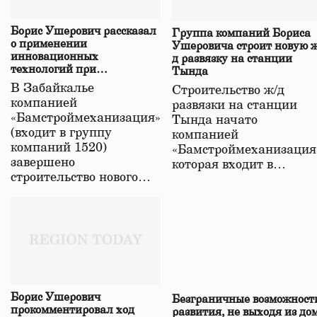
Борис Ушерович рассказал
Группа компаний Бориса
о применении
Ушеровича строит новую ж
инновационных
д развязку на станции
технологий при
Тында
строительстве нового моста
В Забайкалье
Строительство ж/д
в Забайкалье
компанией
развязки на станции
«Бамстроймеханизация»
Тында начато
(входит в группу
компанией
компаний 1520)
«Бамстроймеханизация
завершено
которая входит в…
строительство нового…
Борис Ушерович
Безграничные возможност
прокомментировал ход
развития, не выходя из до