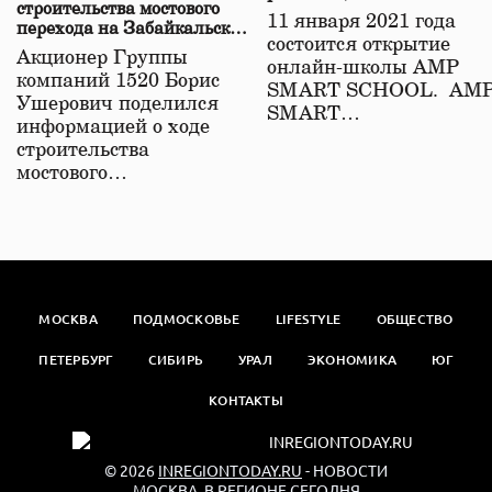
строительства мостового
11 января 2021 года
перехода на Забайкальской
состоится открытие
железной дороге
Акционер Группы
онлайн-школы АМР
компаний 1520 Борис
SMART SCHOOL. АМ
Ушерович поделился
SMART…
информацией о ходе
строительства
мостового…
МОСКВА
ПОДМОСКОВЬЕ
LIFESTYLE
ОБЩЕСТВО
ПЕТЕРБУРГ
СИБИРЬ
УРАЛ
ЭКОНОМИКА
ЮГ
КОНТАКТЫ
© 2026
INREGIONTODAY.RU
- НОВОСТИ
МОСКВА. В РЕГИОНЕ СЕГОДНЯ