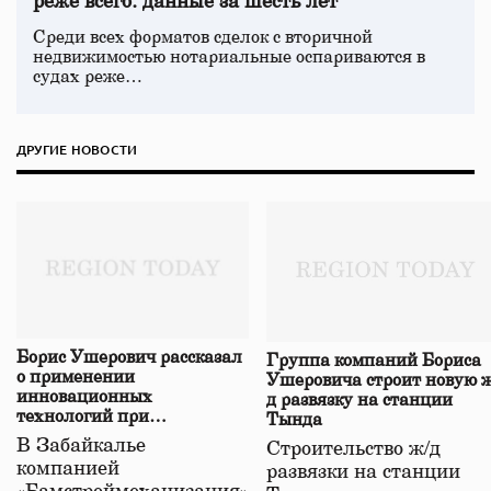
реже всего: данные за шесть лет
Среди всех форматов сделок с вторичной
недвижимостью нотариальные оспариваются в
судах реже…
ДРУГИЕ НОВОСТИ
Борис Ушерович рассказал
Группа компаний Бориса
о применении
Ушеровича строит новую ж
инновационных
д развязку на станции
технологий при
Тында
строительстве нового моста
В Забайкалье
Строительство ж/д
в Забайкалье
компанией
развязки на станции