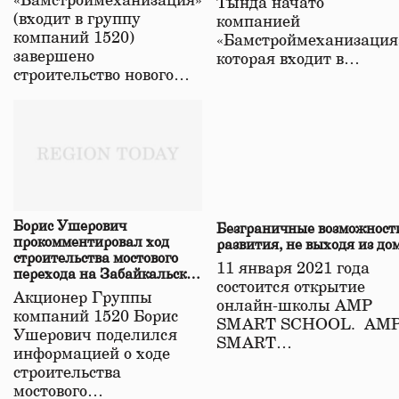
«Бамстроймеханизация»
Тында начато
(входит в группу
компанией
компаний 1520)
«Бамстроймеханизация
завершено
которая входит в…
строительство нового…
Борис Ушерович
Безграничные возможност
прокомментировал ход
развития, не выходя из до
строительства мостового
11 января 2021 года
перехода на Забайкальской
состоится открытие
железной дороге
Акционер Группы
онлайн-школы АМР
компаний 1520 Борис
SMART SCHOOL. АМ
Ушерович поделился
SMART…
информацией о ходе
строительства
мостового…