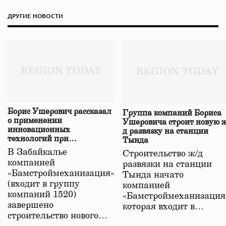
ДРУГИЕ НОВОСТИ
Борис Ушерович рассказал
Группа компаний Бориса
о применении
Ушеровича строит новую ж
инновационных
д развязку на станции
технологий при
Тында
строительстве нового моста
В Забайкалье
Строительство ж/д
в Забайкалье
компанией
развязки на станции
«Бамстроймеханизация»
Тында начато
(входит в группу
компанией
компаний 1520)
«Бамстроймеханизация
завершено
которая входит в…
строительство нового…