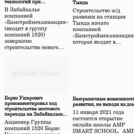
технологий при
Тында
строительстве нового моста
В Забайкалье
Строительство ж/д
в Забайкалье
компанией
развязки на станции
«Бамстроймеханизация»
Тында начато
(входит в группу
компанией
компаний 1520)
«Бамстроймеханизация
завершено
которая входит в…
строительство нового…
Борис Ушерович
Безграничные возможност
прокомментировал ход
развития, не выходя из до
строительства мостового
11 января 2021 года
перехода на Забайкальской
состоится открытие
железной дороге
Акционер Группы
онлайн-школы АМР
компаний 1520 Борис
SMART SCHOOL. АМ