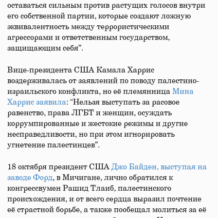
оставаться сильным против растущих голосов внутри
его собственной партии, которые создают ложную
эквивалентность между террористическими
агрессорами и ответственным государством,
защищающим себя”.
Вице-​президента США Камала Харрис
воздерживалась от заявлений по поводу палестино-​​
израильского конфликта, но её племянница
Мина
Харрис заявила
: “Нельзя выступать за расовое
равенство, права ЛГБТ и женщин, осуждать
коррумпированные и жестокие режимы и другие
несправедливости, но при этом игнорировать
угнетение палестинцев”.
18 октября президент США
Джо Байден, выступая на
заводе Форд
, в Мичигане, лично обратился к
конгрессвумен Рашид Тлаиб, палестинского
происхождения, и от всего сердца выразил почтение
её страстной борьбе, а также пообещал молиться за её