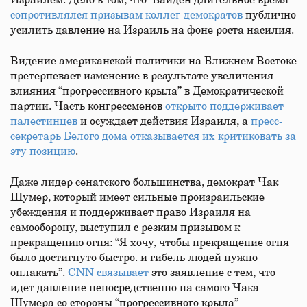
Израилем. Дело в том, что Байден длительное время
сопротивлялся призывам коллег-демократов
публично
усилить давление на Израиль на фоне роста насилия.
Видение американской политики на Ближнем Востоке
претерпевает изменение в результате увеличения
влияния “прогрессивного крыла” в Демократической
партии. Часть конгрессменов
открыто поддерживает
палестинцев
и осуждает действия Израиля, а
пресс-
секретарь Белого дома отказывается их критиковать за
эту позицию
.
Даже лидер сенатского большинства, демократ Чак
Шумер, который имеет сильные произраильские
убеждения и поддерживает право Израиля на
самооборону, выступил с резким призывом к
прекращению огня: “Я хочу, чтобы прекращение огня
было достигнуто быстро. и гибель людей нужно
оплакать”.
CNN связывает
это заявление с тем, что
идет давление непосредственно на самого Чака
Шумера со стороны “прогрессивного крыла”