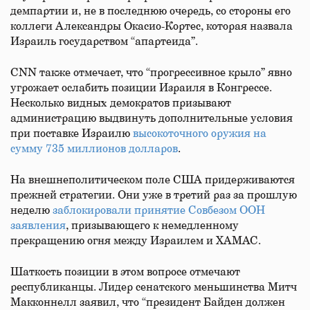
демпартии и, не в последнюю очередь, со стороны его
коллеги Александры Окасио-Кортес, которая назвала
Израиль государством “апартеида”.
СNN также отмечает, что “прогрессивное крыло” явно
угрожает ослабить позиции Израиля в Конгрессе.
Несколько видных демократов призывают
администрацию выдвинуть дополнительные условия
при поставке Израилю
высокоточного оружия на
сумму 735 миллионов долларов
.
На внешнеполитическом поле США придерживаются
прежней стратегии. Они уже в третий раз за прошлую
неделю
заблокировали принятие Совбезом ООН
заявления
, призывающего к немедленному
прекращению огня между Израилем и ХАМАС.
Шаткость позиции в этом вопросе отмечают
республиканцы. Лидер сенатского меньшинства Митч
Макконнелл заявил, что “президент Байден должен