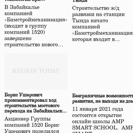
Тында
строительстве нового моста
В Забайкалье
Строительство ж/д
в Забайкалье
компанией
развязки на станции
«Бамстроймеханизация»
Тында начато
(входит в группу
компанией
компаний 1520)
«Бамстроймеханизация
завершено
которая входит в…
строительство нового…
Борис Ушерович
Безграничные возможност
прокомментировал ход
развития, не выходя из до
строительства мостового
11 января 2021 года
перехода на Забайкальской
состоится открытие
железной дороге
Акционер Группы
онлайн-школы АМР
компаний 1520 Борис
SMART SCHOOL. АМ
Ушерович поделился