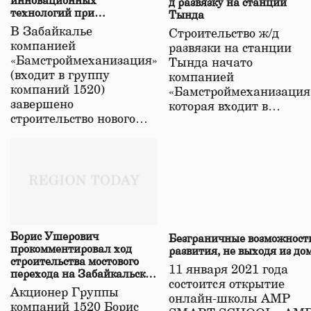
инновационных
д развязку на станции
технологий при
Тында
строительстве нового моста
В Забайкалье
Строительство ж/д
в Забайкалье
компанией
развязки на станции
«Бамстроймеханизация»
Тында начато
(входит в группу
компанией
компаний 1520)
«Бамстроймеханизация
завершено
которая входит в…
строительство нового…
Борис Ушерович
Безграничные возможност
прокомментировал ход
развития, не выходя из до
строительства мостового
11 января 2021 года
перехода на Забайкальской
состоится открытие
железной дороге
Акционер Группы
онлайн-школы АМР
компаний 1520 Борис